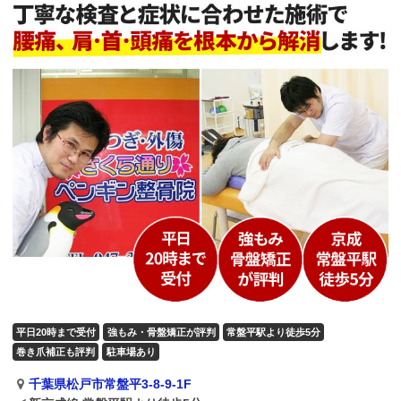
平日20時まで受付
強もみ・骨盤矯正が評判
常盤平駅より徒歩5分
巻き爪補正も評判
駐車場あり
千葉県松戸市常盤平3-8-9-1F