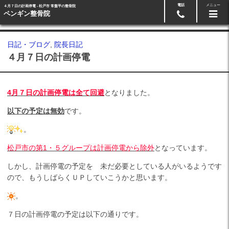
電話
メニュー
４月７日の計画停電 - 松戸市 常盤平の整骨院
24時間ネット予約
047-384-1127
ペンギン整骨院
日記・ブログ
,
院長日記
４月７日の計画停電
4月７日の計画停電は全て回避
となりました。
以下の予定は無効
です。
。
松戸市の第1・５グループは計画停電から除外
となっています。
しかし、計画停電の予定を 未だ必要としている人がいるようです
ので、もうしばらくＵＰしていこうかと思います。
。
７日の計画停電の予定は以下の通りです。